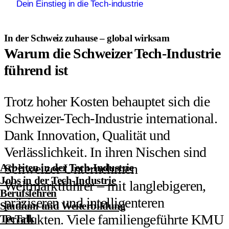
Dein Einstieg in die Tech-industrie
In der Schweiz zuhause – global wirksam
Warum die Schweizer Tech-Industrie
führend ist
Trotz hoher Kosten behauptet sich die
Schweizer-Tech-Industrie international.
Dank Innovation, Qualität und
Verlässlichkeit. In ihren Nischen sind
Schweizer Unternehmen
Arbeiten in der Tech-Industrie
Jobs in der Tech-Industrie
Weltmarktführer – mit langlebigeren,
Berufslehren
präziseren und intelligenteren
Studium und Weiterbildung
Produkten. Viele familiengeführte KMU
TecTalk